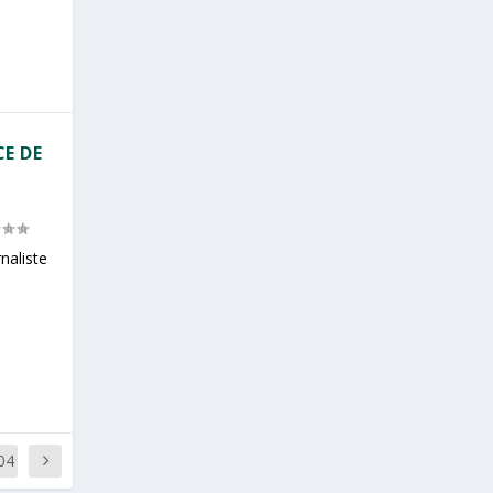
CE DE
naliste
04