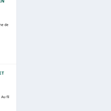
EN
ne de
ET
 Au fil