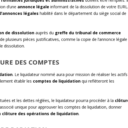
s
formalités juridiques et administratives
doivent être remplies. I
tion d’une
annonce légale
informant de la dissolution de votre EURL
 d’annonces légales
habilité dans le département du siège social de
on de dissolution
auprès du
greffe du tribunal de commerce
 plusieurs pièces justificatives, comme la copie de l’annonce légale
e dissolution.
TURE DES COMPTES
idation
. Le liquidateur nommé aura pour mission de réaliser les actifs
alement établir les
comptes de liquidation
qui reflèteront les
tuées et les dettes réglées, le liquidateur pourra procéder à la
clôtur
 l’associé unique pour approuver les comptes de liquidation, donner
la
clôture des opérations de liquidation
.