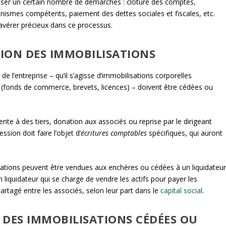
éaliser un certain nombre de démarches : clôture des comptes,
ismes compétents, paiement des dettes sociales et fiscales, etc.
avérer précieux dans ce processus.
TION DES IMMOBILISATIONS
s
de l’entreprise – qu’il s’agisse d’immobilisations corporelles
s (fonds de commerce, brevets, licences) – doivent être cédées ou
nte à des tiers, donation aux associés ou reprise par le dirigeant
ssion doit faire l’objet d’
écritures comptables
spécifiques, qui auront
isations peuvent être vendues aux enchères ou cédées à un liquidateur
 un liquidateur qui se charge de vendre les actifs pour payer les
artagé entre les associés, selon leur part dans le
capital social
.
N DES IMMOBILISATIONS CÉDÉES OU