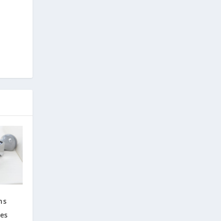
ns
les