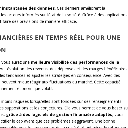
our instantanée des données
. Ces derniers améliorent la
es acteurs informés sur l’état de la société. Grâce à des applications
t faire des prévisions de manière efficace.
NANCIÈRES EN TEMPS RÉEL POUR UNE
ON
e, vous aurez une
meilleure visibilité des performances de la
uivre l’évolution des revenus, des dépenses et des marges bénéficiaires
 les tendances et ajuster les stratégies en conséquence. Avec des
s peuvent mieux réagir aux fluctuations du marché. Cette capacité
ronnement économique volatil.
s moins risquées lorsqu’elles sont fondées sur des renseignements
les suppositions et les conjectures. Elle vous permet de vous baser su
us,
grâce à des logiciels de gestion financière adaptés
, vous
ectifier le cap avant que ces problèmes s’aggravent. Une bonne
nvenablement les ressources de la société et optimiser le retour sur