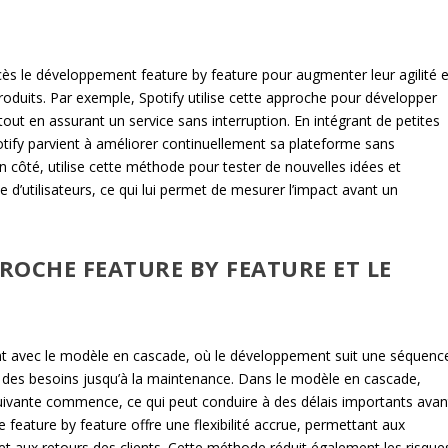
s le développement feature by feature pour augmenter leur agilité e
roduits. Par exemple, Spotify utilise cette approche pour développer
tout en assurant un service sans interruption. En intégrant de petites
tify parvient à améliorer continuellement sa plateforme sans
son côté, utilise cette méthode pour tester de nouvelles idées et
 d’utilisateurs, ce qui lui permet de mesurer l’impact avant un
ROCHE FEATURE BY FEATURE ET LE
nt avec le modèle en cascade, où le développement suit une séquenc
yse des besoins jusqu’à la maintenance. Dans le modèle en cascade,
uivante commence, ce qui peut conduire à des délais importants avan
le feature by feature offre une flexibilité accrue, permettant aux
t aux retours des clients. Cette méthode réduit également les risque