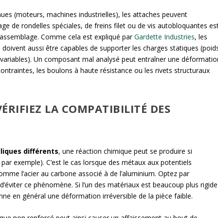
ues (moteurs, machines industrielles), les attaches peuvent
e de rondelles spéciales, de freins filet ou de vis autobloquantes es
ésassemblage. Comme cela est expliqué par
Gardette Industries
, les
e
doivent aussi être capables de supporter les charges statiques (poid
variables). Un composant mal analysé peut entraîner une déformatio
contraintes, les boulons à haute résistance ou les rivets structuraux
ÉRIFIEZ LA COMPATIBILITÉ DES
iques différents
, une réaction chimique peut se produire si
 par exemple). C’est le cas lorsque des métaux aux potentiels
comme l’acier au carbone associé à de l’aluminium. Optez par
’éviter ce phénomène. Si l’un des matériaux est beaucoup plus rigide
ionne en général une déformation irréversible de la pièce faible.
tique non renforcé peut ainsi causer un affaissement au bout de