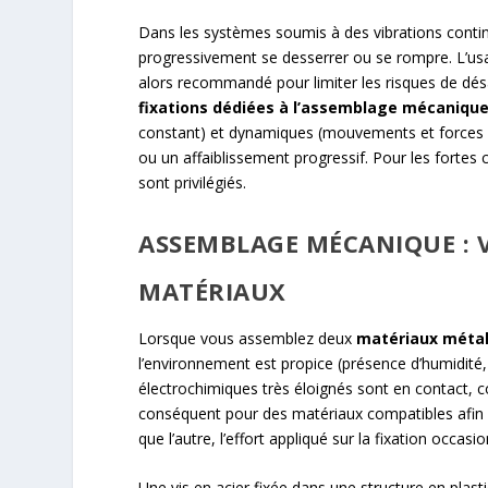
Dans les systèmes soumis à des vibrations contin
progressivement se desserrer ou se rompre. L’usag
alors recommandé pour limiter les risques de d
fixations dédiées à l’assemblage mécaniqu
constant) et dynamiques (mouvements et forces 
ou un affaiblissement progressif. Pour les fortes 
sont privilégiés.
ASSEMBLAGE MÉCANIQUE : V
MATÉRIAUX
Lorsque vous assemblez deux
matériaux métall
l’environnement est propice (présence d’humidité,
électrochimiques très éloignés sont en contact, 
conséquent pour des matériaux compatibles afin d
que l’autre, l’effort appliqué sur la fixation occas
Une vis en acier fixée dans une structure en plas