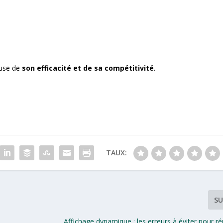
euse de
son efficacité et de sa compétitivité
.
TAUX:
SU
Affichage dynamique : les erreurs à éviter pour ré