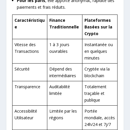
Pour les paris
, elle apporte anonymat, rapidité des
paiements et frais réduits.
Caractéristiqu
Finance
Plateformes
e
Traditionnelle
Basées sur la
Crypto
Vitesse des
1 à 3 jours
Instantanée ou
Transactions
ouvrables
en quelques
minutes
Sécurité
Dépend des
Cryptée via la
intermédiaires
blockchain
Transparence
Auditabilité
Totalement
limitée
traçable et
publique
Accessibilité
Limitée par les
Portée
Utilisateur
régions
mondiale, accès
24h/24 et 7j/7