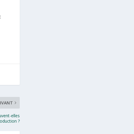
c
IVANT
vent-elles
roduction ?