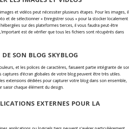
images et vidéos peut nécessiter plusieurs étapes. Pour les images, il
hoto et de sélectionner « Enregistrer sous » pour la stocker localement
nt hébergées sur des plateformes tierces, il vous faudra peut-être
L’important est de vérifier que tous les fichiers sont récupérés dans
 DE SON BLOG SKYBLOG
uleurs, et les polices de caractères, faisaient partie intégrante de so
s captures d’écran globales de votre blog peuvent être très utiles.
u des extensions dédiées pour capturer votre blog dans son ensemble,
ur saisir chaque élément du design.
PPLICATIONS EXTERNES POUR LA
ines applications ou logiciels tiers peuvent s’avérer particulièrement