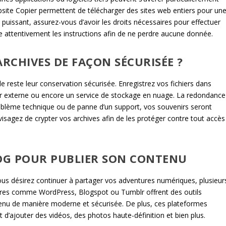
e Copier permettent de télécharger des sites web entiers pour un
it puissant, assurez-vous d’avoir les droits nécessaires pour effectuer
re attentivement les instructions afin de ne perdre aucune donnée.
RCHIVES DE FAÇON SÉCURISÉE ?
e reste leur conservation sécurisée. Enregistrez vos fichiers dans
 dur externe ou encore un service de stockage en nuage. La redondance
blème technique ou de panne d’un support, vos souvenirs seront
nvisagez de crypter vos archives afin de les protéger contre tout accès
LOG POUR PUBLIER SON CONTENU
ous désirez continuer à partager vos adventures numériques, plusieur
aires comme WordPress, Blogspot ou Tumblr offrent des outils
tenu de manière moderne et sécurisée. De plus, ces plateformes
t d’ajouter des vidéos, des photos haute-définition et bien plus.