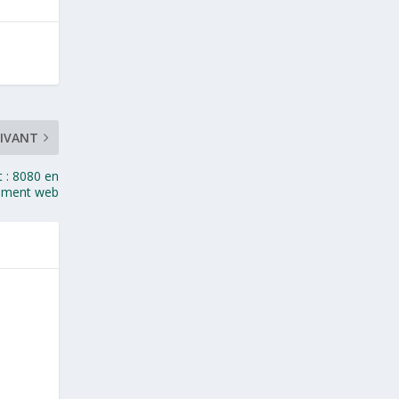
IVANT
t : 8080 en
ement web