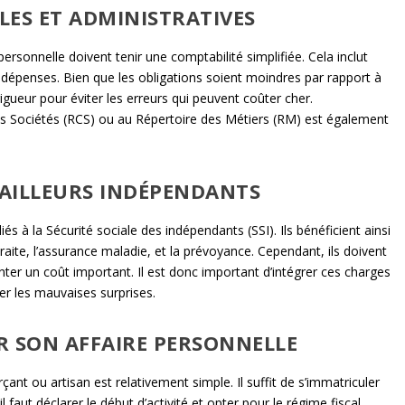
LES ET ADMINISTRATIVES
rsonnelle doivent tenir une comptabilité simplifiée. Cela inclut
 dépenses. Bien que les obligations soient moindres par rapport à
 rigueur pour éviter les erreurs qui peuvent coûter cher.
s Sociétés (RCS) ou au Répertoire des Métiers (RM) est également
VAILLEURS INDÉPENDANTS
iés à la Sécurité sociale des indépendants (SSI). Ils bénéficient ainsi
traite, l’assurance maladie, et la prévoyance. Cependant, ils doivent
enter un coût important. Il est donc important d’intégrer ces charges
ter les mauvaises surprises.
R SON AFFAIRE PERSONNELLE
nt ou artisan est relativement simple. Il suffit de s’immatriculer
l faut déclarer le début d’activité et opter pour le régime fiscal