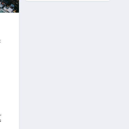
t
,
s