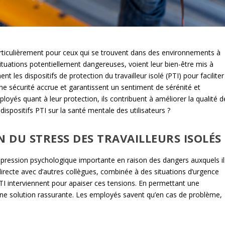
particulièrement pour ceux qui se trouvent dans des environnements à
 situations potentiellement dangereuses, voient leur bien-être mis à
t les dispositifs de protection du travailleur isolé (PTI) pour faciliter
une sécurité accrue et garantissent un sentiment de sérénité et
oyés quant à leur protection, ils contribuent à améliorer la qualité d
ispositifs PTI sur la santé mentale des utilisateurs ?
ON DU STRESS DES TRAVAILLEURS ISOLÉS
e pression psychologique importante en raison des dangers auxquels il
directe avec d’autres collègues, combinée à des situations d’urgence
PTI interviennent pour apaiser ces tensions. En permettant une
une solution rassurante. Les employés savent qu’en cas de problème,