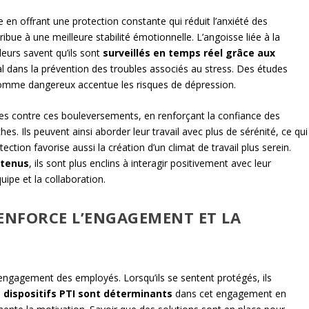
n offrant une protection constante qui réduit l’anxiété des
ibue à une meilleure stabilité émotionnelle. L’angoisse liée à la
lleurs savent qu’ils sont
surveillés en temps réel grâce aux
al dans la prévention des troubles associés au stress. Des études
comme dangereux accentue les risques de dépression.
es contre ces bouleversements, en renforçant la confiance des
s. Ils peuvent ainsi aborder leur travail avec plus de sérénité, ce qui
ction favorise aussi la création d’un climat de travail plus serein.
utenus
, ils sont plus enclins à interagir positivement avec leur
quipe et la collaboration.
RENFORCE L’ENGAGEMENT ET LA
S
l’engagement des employés. Lorsqu’ils se sentent protégés, ils
s
dispositifs PTI sont déterminants
dans cet engagement en